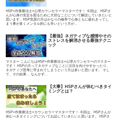
HSP×作業療法士×心理カウンセラーマスターです！ 今回は、HSPさ
んが心身の安定を図るために大切なことについて解説していきたいと
思います。HSP気質の方はかなりの確率で心身ともに疲れきってし
まう事が多くメンタル的にも辛いという方が...
【最強】ネガティブな感情やその
ストレス
ストレスを解消させる最強テクニ
ック
マスター こんにちはHSP×作業療法士×心理カウンセラーのマスター
です！ HSPの方ってネガティブなことに注目を向けやすかったり、
ネガティブ思考に苛まれてしまうという方は多いと思います。 そし
て、その結果… なんかず...
【大事】HSPさんが休むべきタイ
メンタルヘルス
ミングとは？
HSP×作業療法士×カウンセラーマスターです！ 今回は、HSPさんが
休むべきタイミングについてお話していきたいと思います。 HSPさ